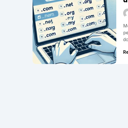
Me
pe
do
R