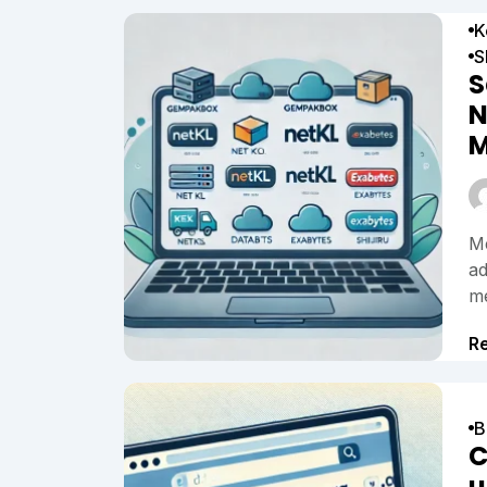
K
S
S
N
M
Me
ad
me
R
B
C
u