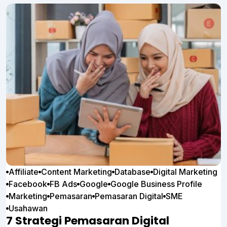
Affiliate
Content Marketing
Database
Digital Marketing
Facebook
FB Ads
Google
Google Business Profile
Marketing
Pemasaran
Pemasaran Digital
SME
Usahawan
7 Strategi Pemasaran Digital